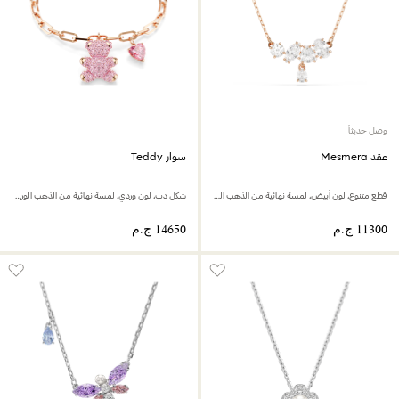
وصل حديثاً
عقد Mesmera
سوار Teddy
قطع متنوع، لون أبيض، لمسة نهائية من الذهب الوردي عيار 18 قيراط
شكل دب، لون وردي، لمسة نهائية من الذهب الوردي عيار 18 قيراط