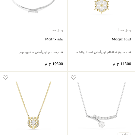
وصل حديثاً
وصل حديثاً
قلادة Magic
عقد Matrix
قطع متنوع، ندفة ثلج، لون أبيض، لمسة نهائية من الذهب عيار 18 قيراط
قطع مُستدير، لون أبيض، طلاء روديوم