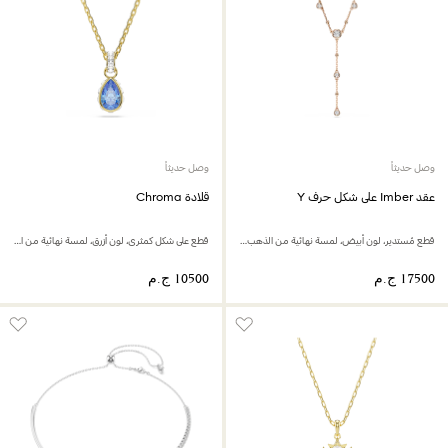
وصل حديثاً
وصل حديثاً
عقد Imber على شكل حرف Y
قلادة Chroma
قطع مُستدير، لون أبيض، لمسة نهائية من الذهب الوردي عيار 18 قيراط
قطع على شكل كمثرى، لون أزرق، لمسة نهائية من الذهب عيار 18 قيراط