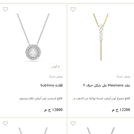
2 ألوان
وصل حديثاً
وصل حديثاً
عقد Mesmera على شكل حرف Y
قلادة Sublima
قطع متنوع، لون أبيض، لمسة نهائية من الذهب عيار 18 قيراط
قطع مُستدير، لون أبيض، طلاء روديوم