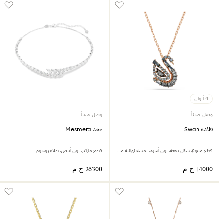
4 ألوان
وصل حديثاً
وصل حديثاً
قلادة Swan
عقد Mesmera
قطع متنوع، شكل بجعة، لون أسود، لمسة نهائية من الذهب الوردي عيار 18 قيراط
قطع ماركيز، لون أبيض، طلاء روديوم