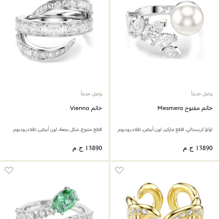
وصل حديثاً
وصل حديثاً
خاتم مفتوح Mesmera
خاتم Vienna
لؤلؤ كريستالي، قطع ماركيز، لون أبيض، طلاء روديوم
قطع متنوع، شكل بجعة، لون أبيض، طلاء روديوم