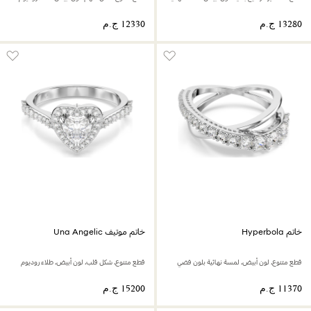
خاتم Hyperbola
خاتم موتيف Una Angelic
قطع متنوع، لون أبيض، لمسة نهائية بلون فضي
قطع متنوع، شكل قلب، لون أبيض، طلاء روديوم