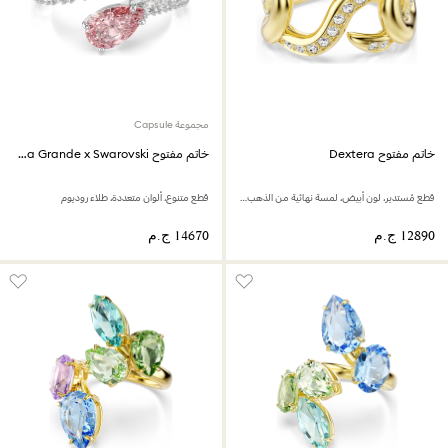
مجموعة Capsule
خاتم مفتوح Dextera
خاتم مفتوح Ariana Grande x Swarovski
قطع مُستدير، لون أبيض، لمسة نهائية من الذهب عيار 18 قيراط
قطع متنوع، ألوان متعددة، طلاء روديوم