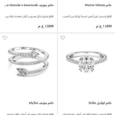
خاتم Matrix Vittore
خاتم موتيف Ariana Grande x Swarovski
قطع مُستدير، لون أبيض، لمسة نهائية من الذهب عيار 18 قيراط
قطع متنوع، شكل يعسوب، ألوان متعددة، طلاء روديوم
خاتم كوكتيل Stilla
خاتم موتيف Idyllia
قطع مُستدير، ترصيع بافيه، لون أبيض، لمسة نهائية بلون فضي
قطع متنوع، شكل سهم، لون أبيض، طلاء روديوم