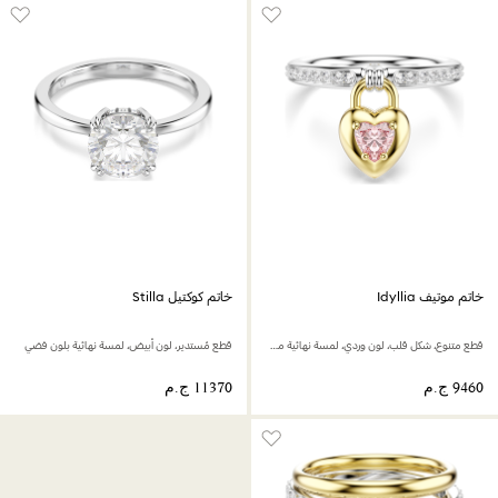
خاتم موتيف Idyllia
خاتم كوكتيل Stilla
قطع متنوع، شكل قلب، لون وردي، لمسة نهائية من معادن مختلطة
قطع مُستدير، لون أبيض، لمسة نهائية بلون فضي