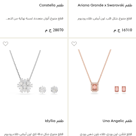
طقم Ariana Grande x Swarovski
طقم Constella
قطع متنوع، شكل قلب، لون أبيض، طلاء روديوم
قطع متنوع، ألوان متعددة، لمسة نهائية من الذهب عيار 18 قيراط
طقم Una Angelic
طقم Idyllia
قطع مُثَمَّن، لون وردي، طلاء بلون ذهبي وردي
قطع متنوع، شكل ندفة ثلج، لون أبيض، طلاء روديوم