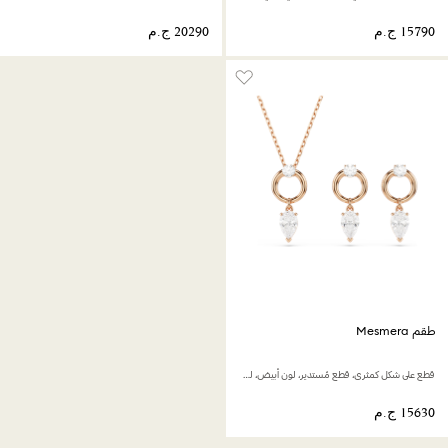
طقم Mesmera
قطع على شكل كمثرى، قطع مُستدير، لون أبيض، لمسة نهائية من الذهب الوردي عيار 18 قيراط