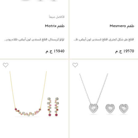
الأفضل مبيعاً
طقم Mesmera
طقم Matrix
قطع على شكل كمثرى، قطع مُستدير، لون أبيض، طلاء روديوم
لؤلؤ كريستال، قطع مُستدير، لون أبيض، طلاء روديوم