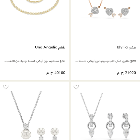
طقم Idyllia
طقم Una Angelic
قطع متنوع، شكل قلب وسهم، لون أبيض، لمسة نهائية من الذهب الوردي عيار 18 قيراط
قطع مُستدير، لون أبيض، لمسة نهائية من الذهب عيار 18 قيراط