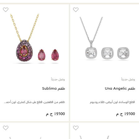
وصل حديثاً
وصل حديثاً
طقم Una Angelic
طقم Sublima
قطع الوسادة، لون أبيض، طلاء روديوم
طقم من قطعتين، قطع على شكل كمثرى، لون أحمر، لمسة نهائية من الذهب عيار 18 قيراط