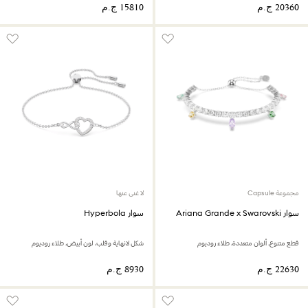
مجموعة Capsule
لا غنى عنها
سوار Ariana Grande x Swarovski
سوار Hyperbola
قطع متنوع، ألوان متعددة، طلاء روديوم
شكل لانهاية وقلب، لون أبيض، طلاء روديوم