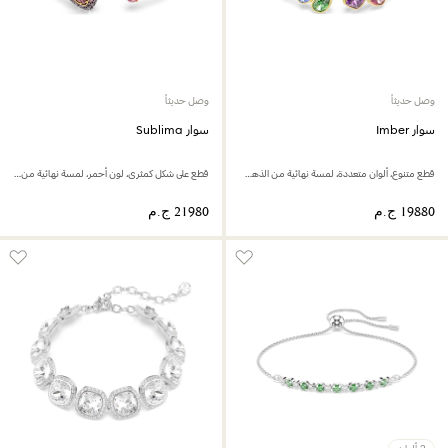
وصل حديثاً
وصل حديثاً
سوار Imber
سوار Sublima
قطع متنوع، ألوان متعددة، لمسة نهائية من الذهب عيار 18 قيراط
قطع على شكل كمثرى، لون أحمر، لمسة نهائية من الذهب عيار 18 قيراط