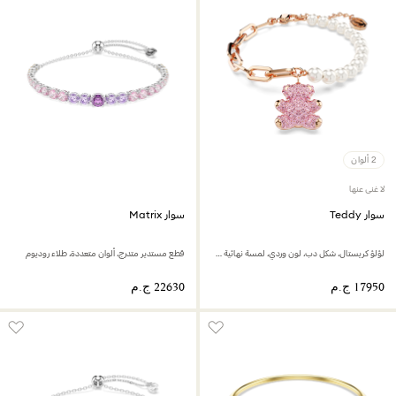
2 ألوان
لا غنى عنها
سوار Teddy
سوار Matrix
لؤلؤ كريستال، شكل دب، لون وردي، لمسة نهائية من الذهب الوردي عيار 18 قيراط
قطع مستدير متدرج، ألوان متعددة، طلاء روديوم