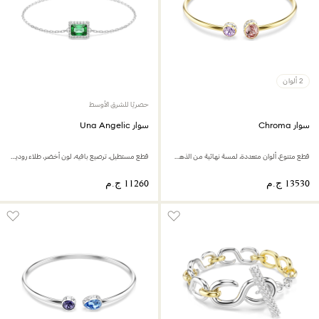
2 ألوان
حصريًا للشرق الأوسط
سوار Chroma
سوار Una Angelic
قطع متنوع، ألوان متعددة، لمسة نهائية من الذهب عيار 18 قيراط
قطع مستطيل، ترصيع بافيه، لون أخضر، طلاء روديوم