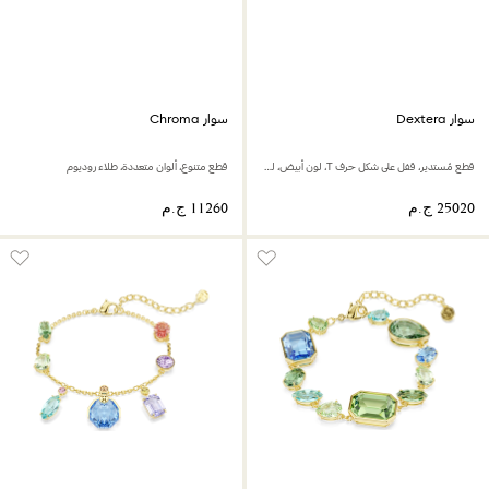
سوار Dextera
سوار Chroma
قطع مُستدير، قفل على شكل حرف T، لون أبيض، لمسة نهائية من معادن مختلطة
قطع متنوع، ألوان متعددة، طلاء روديوم