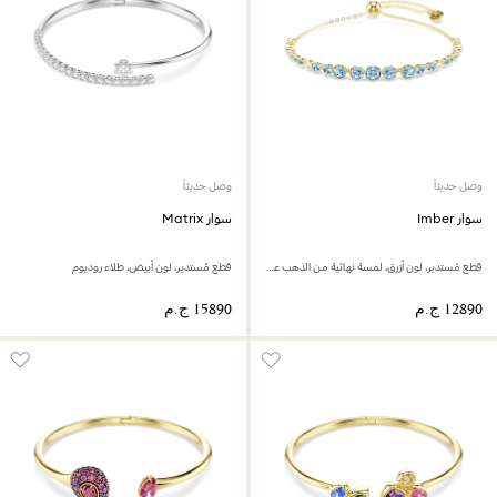
وصل حديثاً
وصل حديثاً
سوار Imber
سوار Matrix
قطع مُستدير، لون أزرق، لمسة نهائية من الذهب عيار 18 قيراط
قطع مُستدير، لون أبيض، طلاء روديوم