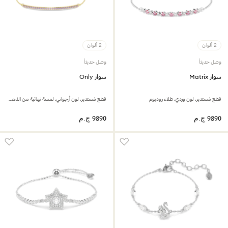
2 ألوان
2 ألوان
وصل حديثاً
وصل حديثاً
سوار Matrix
سوار Only
قطع مُستدير، لون وردي، طلاء روديوم
قطع مُستدير، لون أرجواني، لمسة نهائية من الذهب عيار 18 قيراط