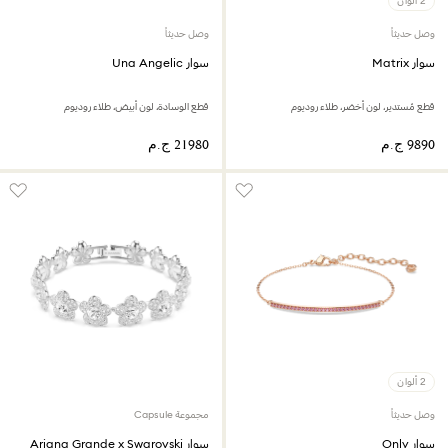
2 ألوان
وصل حديثاً
وصل حديثاً
سوار Matrix
سوار Una Angelic
قطع مُستدير، لون أخضر، طلاء روديوم
قطع الوسادة، لون أبيض، طلاء روديوم
2 ألوان
وصل حديثاً
مجموعة Capsule
سوار Only
سوار Ariana Grande x Swarovski