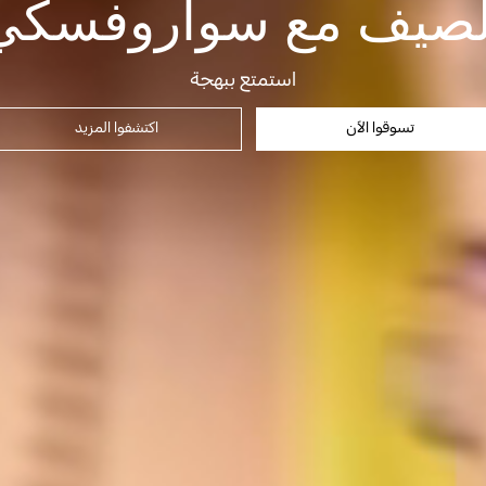
لصيف مع سواروفسكي
استمتع ببهجة
تسوقوا الآن
اكتشفوا المزيد