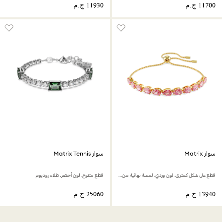
سوار Matrix
سوار Matrix Tennis
قطع على شكل كمثرى، لون وردي، لمسة نهائية من الذهب عيار 18 قيراط
قطع متنوع، لون أخضر، طلاء روديوم