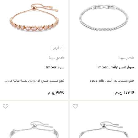
2 ألوان
الأفضل مبيعاً
الأفضل مبيعاً
سوار تنس Imber Emily
سوار Imber
قطع مُستدير، لون أبيض، طلاء روديوم
قطع مستدير متنوع، لون وردي، لمسة نهائية من الذهب الوردي عيار 18 قيراط