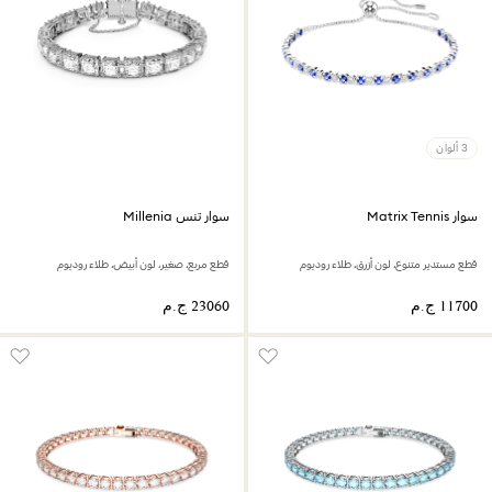
3 ألوان
سوار Matrix Tennis
سوار تنس Millenia
قطع مستدير متنوع، لون أزرق، طلاء روديوم
قطع مربع، صغير، لون أبيض، طلاء روديوم