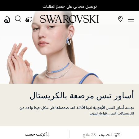
توصيل مجاني على جميع الطلبات
0
0
أساور تنس مرصعة بالكريستال
تجسّد أساور التنس الأيقونية لدينا الأناقة. لقد صممناها على شكل خيط واحد من
الكريستالات الص
...
قراءة المزيد
ترتيب حسب
التصنيف
28 نتائج