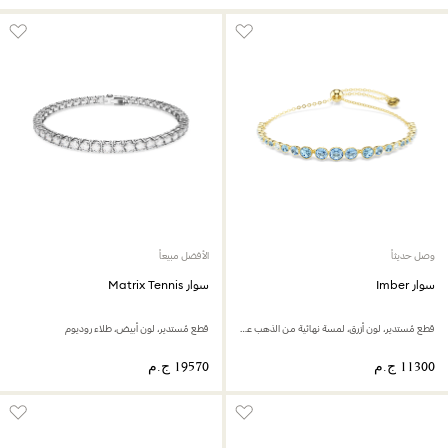
وصل حديثاً
الأفضل مبيعاً
سوار Imber
سوار Matrix Tennis
قطع مُستدير، لون أزرق، لمسة نهائية من الذهب عيار 18 قيراط
قطع مُستدير، لون أبيض، طلاء روديوم