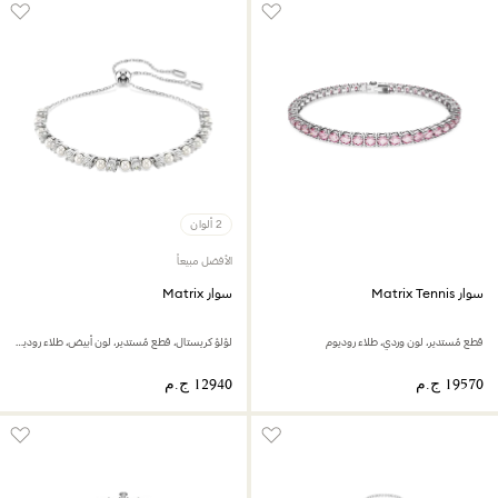
2 ألوان
الأفضل مبيعاً
سوار Matrix Tennis
سوار Matrix
قطع مُستدير، لون وردي، طلاء روديوم
لؤلؤ كريستال، قطع مُستدير، لون أبيض، طلاء روديوم