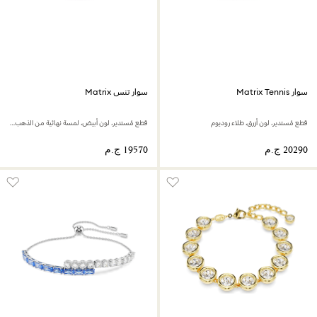
سوار Matrix Tennis
سوار تنس Matrix
قطع مُستدير، لون أزرق، طلاء روديوم
قطع مُستدير، لون أبيض، لمسة نهائية من الذهب الوردي عيار 18 قيراط