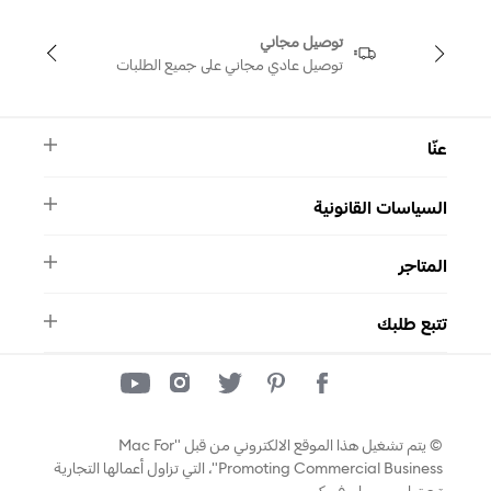
توصيل مجاني
توصيل عادي مجاني على جميع الطلبات
عنّا
النشرة الأخبارية
السياسات القانونية
الأسئلة الشائعة
ماركة سواروفسكي
الشروط والأحكام
دليل المقاسات
المتاجر
سياسة الخصوصية
اتصل بنا
واتساب
المتاجر
تتبع طلبك
تتبع طلبك
© يتم تشغيل هذا الموقع الالكتروني من قبل "Mac For
Promoting Commercial Business"، التي تزاول أعمالها التجارية
تحت اسم سواروفسكي