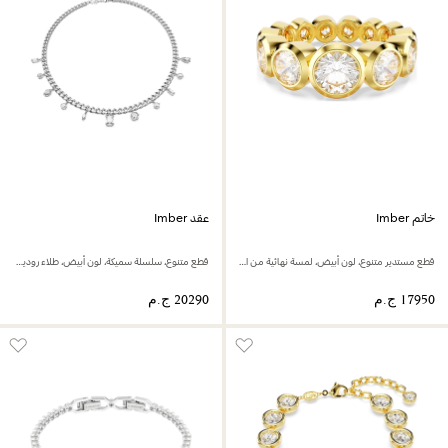
خاتم Imber
عقد Imber
قطع مستدير متنوع، لون أبيض، لمسة نهائية من الذهب عيار 18 قيراط
قطع متنوع، سلسلة سميكة، لون أبيض، طلاء روديوم