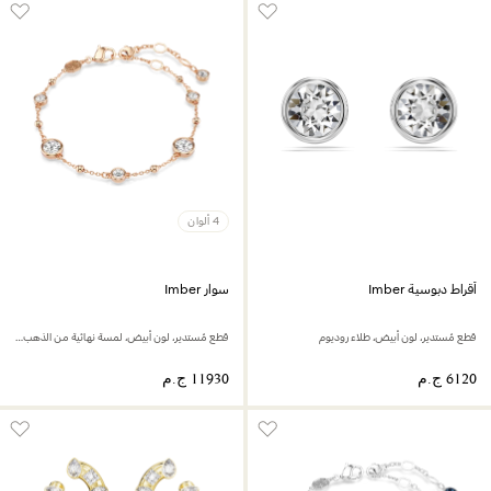
4 ألوان
أقراط دبوسية Imber
سوار Imber
قطع مُستدير، لون أبيض، طلاء روديوم
قطع مُستدير، لون أبيض، لمسة نهائية من الذهب الوردي عيار 18 قيراط