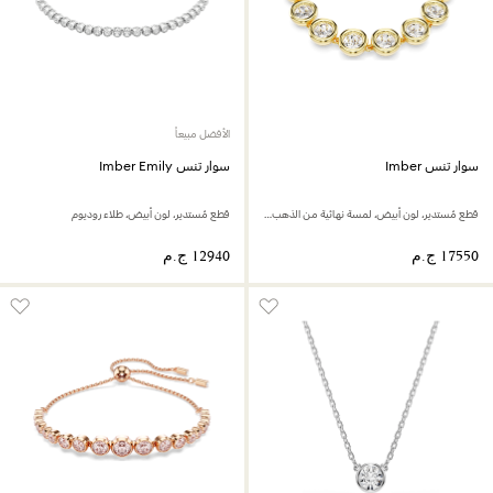
الأفضل مبيعاً
سوار تنس Imber
سوار تنس Imber Emily
قطع مُستدير، لون أبيض، لمسة نهائية من الذهب عيار 18 قيراط
قطع مُستدير، لون أبيض، طلاء روديوم