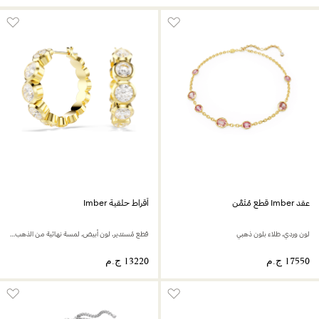
عقد Imber قطع مُثَمَّن
أقراط حلقية Imber
لون وردي، طلاء بلون ذهبي
قطع مُستدير، لون أبيض، لمسة نهائية من الذهب عيار 18 قيراط