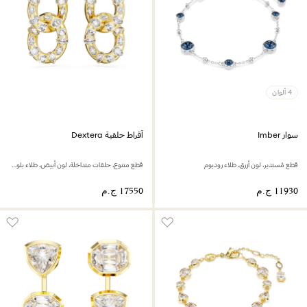
4 ألوان
سوار Imber
أقراط حلقية Dextera
قطع مُستدير، لون أزرق، طلاء روديوم
قطع متنوع، حلقات متداخلة، لون أبيض، طلاء بلون ذهبي