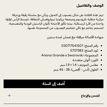
الوصف والتفاصيل
ترمز هذه القلادة على شكل يعسوب إلى التحول، ويأتي مع سلسلة رقيقة وزخرفة
مركزية مطلية بالروديوم ومرصعة بزركونيا سواروفسكي الشفافة. تتوسط الرأس لؤلؤة
واحدة من لآلئ كريستالية، بينما تتألق الأجنحة بألوان الباستيل الوردية والبنفسجية،
لتنسجم بتناغم مع باقي تصاميم اليعسوب من المجموعة نفسها.
شهادة الأصالة مرفقة مع ضمان لمدة سنتين
رقم المنتج: 030717541507
كود المنتج: 5737383
المجموعة: Ariana Grande x Swarovski
اللون: ألوان متعددة
مقاس الموتيف: 1.4 × 1.9 سم
الطول (أدنى - أقصى): 38 - 45 سم
أضف إلى السلة
الشحن والإرجاع