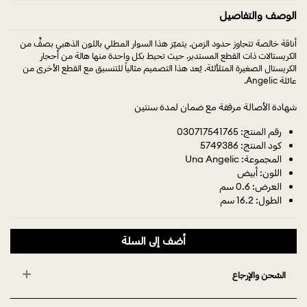
الوصف والتفاصيل
أناقة خالصة تتجاوز حدود الزمن. يتميّز هذا السوار المطلي باللون الذهبي بصفٍّ من
الكريستالات ذات القطع المستدير، حيث تحيط بكل واحدة منها هالة من أحجار
الكريستال الصغيرة المتلألئة. يُعد هذا التصميم مثالياً للتنسيق مع القطع الأخرى من
عائلة Angelic.
شهادة الأصالة مرفقة مع ضمان لمدة سنتين
رقم المنتج: 030717541765
كود المنتج: 5749386
المجموعة: Una Angelic
اللون: أبيض
العرض: 0.6 سم
الطول: 16.2 سم
أضف إلى السلة
الشحن والإرجاع