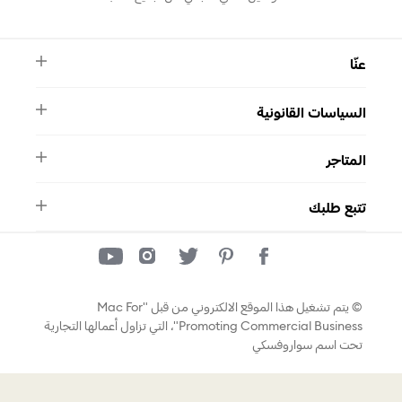
عنّا
النشرة الأخبارية
السياسات القانونية
الأسئلة الشائعة
ماركة سواروفسكي
الشروط والأحكام
دليل المقاسات
المتاجر
سياسة الخصوصية
اتصل بنا
واتساب
المتاجر
تتبع طلبك
تتبع طلبك
© يتم تشغيل هذا الموقع الالكتروني من قبل "Mac For
Promoting Commercial Business"، التي تزاول أعمالها التجارية
تحت اسم سواروفسكي