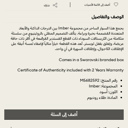
أضف إلى قائمة الأمنيات
شارك
الوصف والتفاصيل
يجمع هذا السوار الساحر من مجموعة Imber بين الدرجات الداكنة والأبعاد
المتعددة المُصممة بخبرة وبراعة. يتألف التصميم المطلي بالروثينيوم من سلسلة
متكاملة من الكريستالات السوداء ذات القطع المُستدير المُرَصَّعة في أُطُر ذات حافة
عريضة، ويُغلق بقفل لوبستر. تُعد هذه القطعة خياراً مثالياً لإضفاء لمسة أنيقة على
الإطلالات الكاجوال، وإطلالات السهرة في آنٍ واحد.
Comes in a Swarovski branded box
Certificate of Authenticity included with 2 Years Warranty
رقم المنتج: M5682592
المجموعة: Imber
اللون: أسود
المادة: طلاء روديوم
أضف إلى السلة