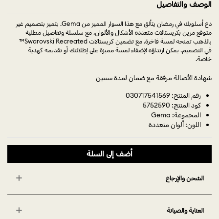
الوصف والتفاصيل
دع أسلوبك في رمضان يتألق مع هذا السوار المميز من Gema. يتميز بتصميم غير
متوقع مزين بكريستالات متعددة الأشكال والألوان، مع سلسلة وتفاصيل مطلية
بالذهب تمنحه لمسة فاخرة. مع تضمين كريستالات Swarovski Recreated™
في التصميم، يمكن ارتداؤه لإضفاء لمسة مميزة على إطلالتك أو تقديمه كهدية
خاصة.
شهادة الأصالة مرفقة مع ضمان لمدة سنتين
رقم المنتج: 030717541569
كود المنتج: 5752590
المجموعة: Gema
اللون: ألوان متعددة
أضف إلى السلة
الشحن والإرجاع
العناية والصيانة