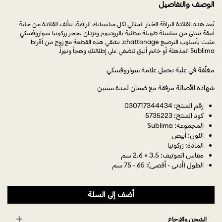
الوصف والتفاصيل
تُعد هذه القلادة البراقة الخيار المثالي لكل مناسباتك الراقية. تتألف القلادة من حلية
أنيقة تتدلى من سلسلة طويلة مطلية بالروديوم وتزدان بحجر زركونيا سواروفسكي
مثبت بأسلوب الترصيع chattonage. نسِّقي هذه القطعة مع زوج من أقراط
Sublima المذهلة أو خاتم أنيق لتضفي على إطلالتكِ وهجاً ونوراً.
مغلّفة في علبة تحمل علامة سواروفسكي
شهادة الأصالة مرفقة مع ضمان لمدة سنتين
رقم المنتج: 030717344434
كود المنتج: 5735223
المجموعة: Sublima
اللون: أبيض
المادة: زركونيا
مقاس الموتيف: 3.5 × 2.6 سم
الطول (أدنى - أقصى): 65 - 75 سم
أضف إلى السلة
الشحن والإرجاع