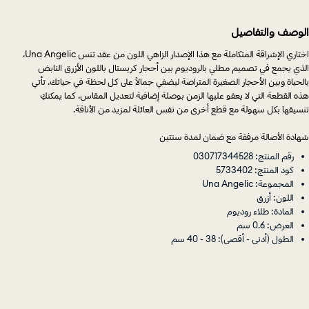
الوصف والتفاصيل
اختاري الإشراقة المتكاملة مع هذا الإصدار الزاهي اللون من عقد تنس Una Angelic،
الذي يجمع في تصميم مطلي بالروديوم بين أحجار كريستال باللون الأزرق النابض
بالحياة وبين الأحجار الصغيرة المتراصة ليضفي جمالاً على كل لحظة في حياتك. تأتي
هذه القطعة التي لا يعفو عليها الزمن بوصلة إضافية لتعديل المقاس، كما يمكنكِ
تنسيقها بكل سهولة مع قطع أخرى من نفس العائلة لمزيد من الأناقة.
شهادة الأصالة مرفقة مع ضمان لمدة سنتين
رقم المنتج: 030717344528
كود المنتج: 5733402
المجموعة: Una Angelic
اللون: أزرق
المادة: طلاء روديوم
العرض: 0.6 سم
الطول (أدنى - أقصى): 38 - 40 سم