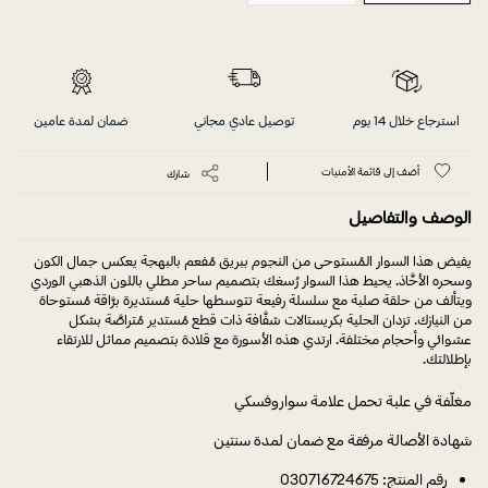
استرجاع خلال 14 يوم
توصيل عادي مجاني
ضمان لمدة عامين
أضف إلى قائمة الأمنيات
شارك
الوصف والتفاصيل
يفيض هذا السوار المُستوحى من النجوم ببريق مُفعم بالبهجة يعكس جمال الكون
وسحره الأخَّاذ. يحيط هذا السوار رُسغك بتصميم ساحر مطلي باللون الذهبي الوردي
ويتألف من حلقة صلبة مع سلسلة رفيعة تتوسطها حلية مُستديرة برَّاقة مُستوحاة
من النيازك. تزدان الحلية بكريستالات شفَّافة ذات قطع مُستدير مُتراصَّة بشكل
عشوائي وأحجام مختلفة. ارتدي هذه الأسورة مع قلادة بتصميم مماثل للارتقاء
بإطلالتك.
مغلّفة في علبة تحمل علامة سواروفسكي
شهادة الأصالة مرفقة مع ضمان لمدة سنتين
رقم المنتج: 030716724675