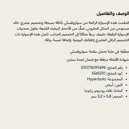
الوصف والتفاصيل
صُمِّمت هذه الإسوارة الرائعة من سواروفسكي بأناقة بسيطة وتصميم عصري خالد
مستوحى من الشكل الحلزوني. صفٌّ من الأحجار البيضاء اللامعة بطول منحنيات
الإسوارة الرقيقة، تضيف بريقاً متلألئاً إلى التصميم الجذاب. تكمل هذه الإسوارة ذات
التصميم الراقي العصري إطلالتك اليومية بإضافة لمسة براقة.
مغلّفة في علبة تحمل علامة سواروفسكي
شهادة الأصالة مرفقة مع ضمان لمدة سنتين
رقم المنتج: 030715093696
كود المنتج: 5565210
المجموعة: Hyperbola
اللون: أبيض
المادة: طلاء روديوم, زركونيا
الحجم: 5.8 × 5.2 سم