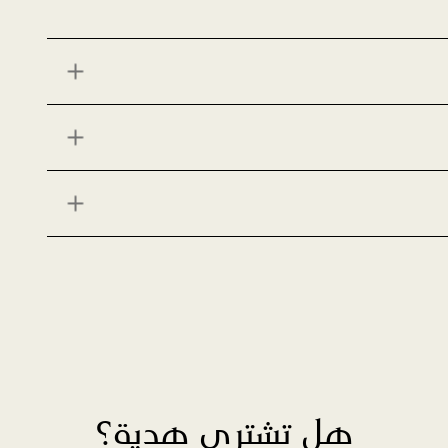
هل تشتري هدية؟