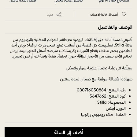
استرجاع خلال 14 يوم
توصيل عادي مجاني
ضمان لمدة عامين
أضف إلى قائمة الأمنيات
شارك
الوصف والتفاصيل
أضيفي لمسة أناقة على إطلالاتك اليومية مع طقم الخواتم المطلية بالروديوم من
عائلة Stilla. استُلهمت كل قطعة من أساليب صُنع المجوهرات الراقية: يزدان أحد
الخاتمين بحجر شفاف بقطع الأميرات وكريستالات متراصة أسفل الحجر، بينما يزدان
الخاتم الآخر بصف من الأحجار البرَّاقة حول الحلقة. هدية رائعة لكِ أو لمن تحبين.
مغلّفة في علبة تحمل علامة سواروفسكي
شهادة الأصالة مرفقة مع ضمان لمدة سنتين
رقم المنتج: 030716050884
كود المنتج: 5647662
المجموعة: Stilla
اللون: أبيض
المادة: طلاء روديوم, زركونيا
أضف إلى السلة