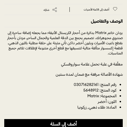
أضف إلى قائمة الأمنيات
شارك
الوصف والتفاصيل
يزدان خاتم Matrix بدائرة من أحجار الكريستال الأنيقة؛ مما يجعله إضافة ساحرة إلى
صندوق مجوهراتك. تصميم يجمع بين الدقة العلمية والجمال الساحر، مزدان بأحجار
بقطع باغيت الأميرات وبلون أخضر داكن تأتي مثبتة على حلقة مطلية باللون الذهبي.
قطعة إكسسوار متألقة مثالية لتنسيقها مع قطع أخرى متنوعة لإطلالات تلائم جميع
المناسبات.
مغلّفة في علبة تحمل علامة سواروفسكي
شهادة الأصالة مرفقة مع ضمان لمدة سنتين
رقم المنتج: 030716282161
كود المنتج: 5648912
المجموعة: Matrix
اللون: أخضر
المادة: طلاء ذهبي, زركونيا
أضف إلى السلة