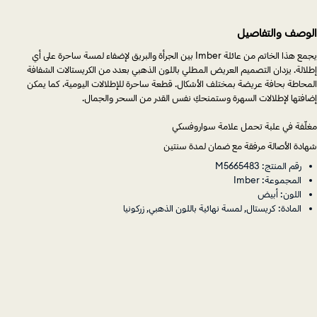
الوصف والتفاصيل
يجمع هذا الخاتم من عائلة Imber بين الجرأة والبريق لإضفاء لمسة ساحرة على أي
إطلالة. يزدان التصميم العريض المطلي باللون الذهبي بعدد من الكريستالات الشفافة
المحاطة بحافة عريضة بمختلف الأشكال. قطعة ساحرة للإطلالات اليومية، كما يمكن
إضافتها لإطلالات السهرة وستمنحكِ نفس القدر من السحر والجمال.
مغلّفة في علبة تحمل علامة سواروفسكي
شهادة الأصالة مرفقة مع ضمان لمدة سنتين
رقم المنتج: M5665483
المجموعة: Imber
اللون: أبيض
المادة: كريستال, لمسة نهائية باللون الذهبي, زركونيا