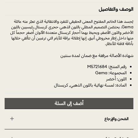
الوصف والتفاصيل
يُجسد هذا الخاتم المفتوح المعنى الحقيقي للتفرد والانتقائية الذي تعبِّر عنه عائلة
Gema. يحتضن التصميم المطلي باللون الذهبي حجري كريستال رئيسيين باللون
الأخضر واللون الأصفر، ويحيط بهما أحجار كريستال متعددة الألوان أصغر حجماً كل
منها داخل إطار مخروطي أنيق. إنها إطلالة براقة للأيام التي ترغبين أن تتألقي خلالها
بأناقة لافتة للأنظار.
شهادة الأصالة مرفقة مع ضمان لمدة سنتين
رقم المنتج: M5721684
المجموعة: Gema
اللون: أخضر
المادة: لمسة نهائية باللون الذهبي, كريستال
أضف إلى السلة
الشحن والإرجاع