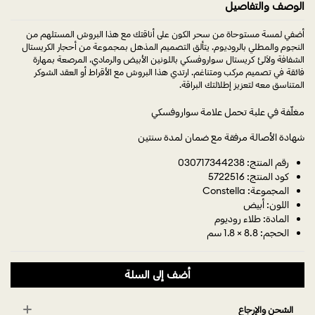
الوصف والتفاصيل
أضفي لمسة مستوحاة من سحر الكون على أناقتك مع هذا البروش المستلهم من
النجوم والمطلي بالروديوم. يتألق التصميم المذهل بمجموعة من أحجار الكريستال
الشفافة ولآلئ كريستال سواروفسكي باللونين الأبيض والرمادي، المرصعة بمهارة
فائقة في تصميم مركب ومتناغم. ارتدي هذا البروش مع الأقراط أو العقد الشوكر
المتناسق معه لتعزيز إطلالتك البراقة.
مغلّفة في علبة تحمل علامة سواروفسكي
شهادة الأصالة مرفقة مع ضمان لمدة سنتين
رقم المنتج: 030717344238
كود المنتج: 5722516
المجموعة: Constella
اللون: أبيض
المادة: طلاء روديوم
الحجم: 8.8 × 1.8 سم
أضف إلى السلة
الشحن والإرجاع