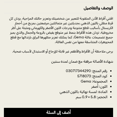
الوصف والتفاصيل
اقتني أقراط الأذن المثقوبة للتعبير عن شخصيتك وتعزيز حالتك المزاجية. يزدان كل
قرط مطلي باللون الذهبي بجديلتين غير متماثلتين مرصعتين بمزيج من أحجار
الكريستال بأساليب قطع متنوعة ودرجات اللون الأصفر والكهرماني ومثبتة على أطر
مخروطية. تزدان هذه الأقراط بنمط غير متوقع يفيض بالروعة والجمال والذي يميز
جميع تصميمات عائلة Gema، كما يمكنك تعزيز مظهرها البراق بارتدائها مع قطع
المجوهرات المتناسقة معها من نفس العائلة.
يرجى ملاحظة أن الأقراط والأطقم غير قابلة للإرجاع أو الاستبدال لأسباب صحية.
شهادة الأصالة مرفقة مع ضمان لمدة سنتين
رقم المنتج: 030717344290
كود المنتج: 5718073
المجموعة: Gema
اللون: أصفر
المادة: لمسة نهائية باللون الذهبي
الحجم: 5.8 × 0.9 سم
أضف إلى السلة