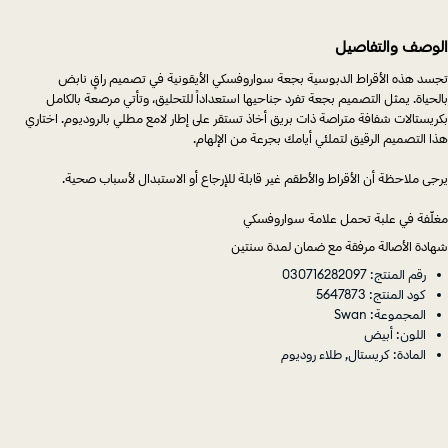
الوصف والتفاصيل
تجسد هذه الأقراط الدبوسية بجعة سواروفسكي الأيقونية في تصميم راقٍ نابض
بالحياة. يمثل التصميم بجعة تفرد جناحيها استعداداً للتحليق، وتأتي مرصعة بالكامل
بكريستالات شفافة متراصة ذات بريق أخاذ تستقر على إطار لامع مطلي بالروديوم. اختاري
هذا التصميم الرقيق لتملئي أيامك بجرعة من الإلهام.
يرجى ملاحظة أن الأقراط والأطقم غير قابلة للإرجاع أو الاستبدال لأسباب صحية.
مغلّفة في علبة تحمل علامة سواروفسكي
شهادة الأصالة مرفقة مع ضمان لمدة سنتين
رقم المنتج: 030716282097
كود المنتج: 5647873
المجموعة: Swan
اللون: أبيض
المادة: كريستال, طلاء روديوم