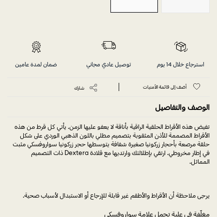
استرجاع خلال 14 يوم
توصيل عادي مجاني
ضمان لمدة عامين
أضف إلى قائمة الأمنيات
شارك
الوصف والتفاصيل
تفيض هذه الأقراط الحلقية الراقية بأناقة لا يعفو عليها الزمن. يأتي كل قرط من هذه
الأقراط المصممة للأذن المثقوبة بتصميم مطلي باللون الذهبي الوردي على شكل
حلقة مرصعة بأحجار زركونيا صغيرة شفافة يتوسطها حجر زركونيا سواروفسكي مثبت
في إطار مخروطي. ارتقي بإطلالتك وارتديها مع قلادة Dextera ذات التصميم
المماثل.
يرجى ملاحظة أن الأقراط والأطقم غير قابلة للإرجاع أو الاستبدال لأسباب صحية.
مغلّفة في علبة تحمل علامة سواروفسكي