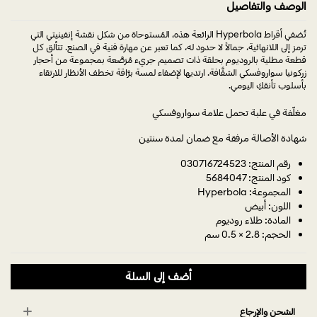
الوصف والتفاصيل
تُضفي أقراط Hyperbola الرائعة هذه، المُستوحاة من شكل نقشة إنفينيتي التي
ترمز إلى اللانهائية، جمالاً لا حدود له، كما تعبر عن مهارة فنية في الصنع. تتألق كل
قطعة مطلية بالروديوم بحلقة ذات تصميم جريء مُرَصَّعة بمجموعة من أحجار
زركونيا سواروفسكي الشفَّافة. ارتديها لإضفاء لمسة برَّاقة تخطف الأنظار للارتقاء
بأسلوب تأنقكِ اليومي.
مغلّفة في علبة تحمل علامة سواروفسكي
شهادة الأصالة مرفقة مع ضمان لمدة سنتين
رقم المنتج: 030716724523
كود المنتج: 5684047
المجموعة: Hyperbola
اللون: أبيض
المادة: طلاء روديوم
الحجم: 2.8 × 0.5 سم
أضف إلى السلة
الشحن والإرجاع