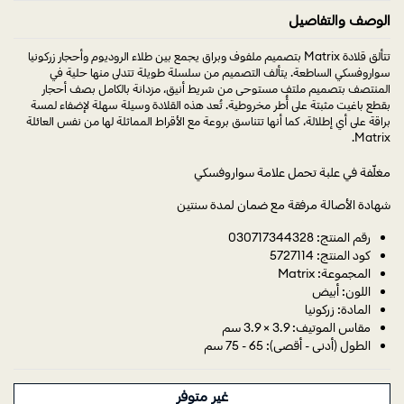
الوصف والتفاصيل
تتألق قلادة Matrix بتصميم ملفوف وبراق يجمع بين طلاء الروديوم وأحجار زركونيا
سواروفسكي الساطعة. يتألف التصميم من سلسلة طويلة تتدلى منها حلية في
المنتصف بتصميم ملتف مستوحى من شريط أنيق، مزدانة بالكامل بصف أحجار
بقطع باغيت مثبتة على أُطر مخروطية. تُعد هذه القلادة وسيلة سهلة لإضفاء لمسة
براقة على أي إطلالة، كما أنها تتناسق بروعة مع الأقراط المماثلة لها من نفس العائلة
Matrix.
مغلّفة في علبة تحمل علامة سواروفسكي
شهادة الأصالة مرفقة مع ضمان لمدة سنتين
رقم المنتج: 030717344328
كود المنتج: 5727114
المجموعة: Matrix
اللون: أبيض
المادة: زركونيا
مقاس الموتيف: 3.9 × 3.9 سم
الطول (أدنى - أقصى): 65 - 75 سم
غير متوفر