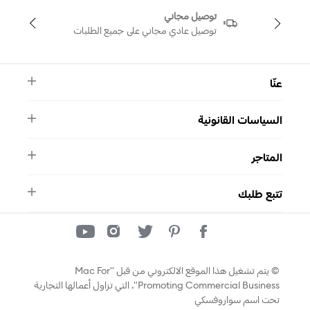
توصيل مجاني
توصيل عادي مجاني على جميع الطلبات
عنّا
النشرة الأخبارية
السياسات القانونية
الأسئلة الشائعة
ماركة سواروفسكي
الشروط والأحكام
دليل المقاسات
المتاجر
سياسة الخصوصية
اتصل بنا
واتساب
المتاجر
تتبع طلبك
تتبع طلبك
© يتم تشغيل هذا الموقع الالكتروني من قبل "Mac For
Promoting Commercial Business"، التي تزاول أعمالها التجارية
تحت اسم سواروفسكي