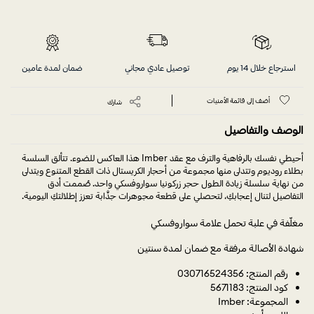
استرجاع خلال 14 يوم
توصيل عادي مجاني
ضمان لمدة عامين
أضف إلى قائمة الأمنيات
شارك
الوصف والتفاصيل
أحيطي نفسك بالرفاهية والترف مع عقد Imber هذا العاكس للضوء. تتألق السلسة
بطلاء روديوم وتتدلى منها مجموعة من أحجار الكريستال ذات القطع المتنوع ويتدلى
من نهاية سلسلة زيادة الطول حجر زركونيا سواروفسكي واحد. صُممت أدق
التفاصيل لتنال إعجابكِ، لتحصلي على قطعة مجوهرات جذَّابة تعزز إطلالتكِ اليومية.
مغلّفة في علبة تحمل علامة سواروفسكي
شهادة الأصالة مرفقة مع ضمان لمدة سنتين
رقم المنتج: 030716524356
كود المنتج: 5671183
المجموعة: Imber