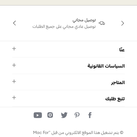
توصيل مجاني
توصيل عادي مجاني على جميع الطلبات
عنّا
النشرة الأخبارية
السياسات القانونية
الأسئلة الشائعة
ماركة سواروفسكي
الشروط والأحكام
دليل المقاسات
المتاجر
سياسة الخصوصية
اتصل بنا
واتساب
المتاجر
تتبع طلبك
تتبع طلبك
© يتم تشغيل هذا الموقع الالكتروني من قبل "Mac For