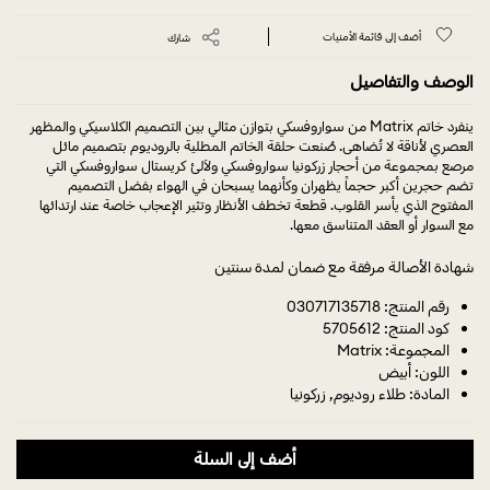
أضف إلى قائمة الأمنيات
شارك
الوصف والتفاصيل
ينفرد خاتم Matrix من سواروفسكي بتوازن مثالي بين التصميم الكلاسيكي والمظهر
العصري لأناقة لا تُضاهى. صُنعت حلقة الخاتم المطلية بالروديوم بتصميم مائل
مرصع بمجموعة من أحجار زركونيا سواروفسكي ولآلئ كريستال سواروفسكي التي
تضم حجرين أكبر حجماً يظهران وكأنهما يسبحان في الهواء بفضل التصميم
المفتوح الذي يأسر القلوب. قطعة تخطف الأنظار وتثير الإعجاب خاصة عند ارتدائها
مع السوار أو العقد المتناسق معها.
شهادة الأصالة مرفقة مع ضمان لمدة سنتين
رقم المنتج: 030717135718
كود المنتج: 5705612
المجموعة: Matrix
اللون: أبيض
المادة: طلاء روديوم, زركونيا
أضف إلى السلة